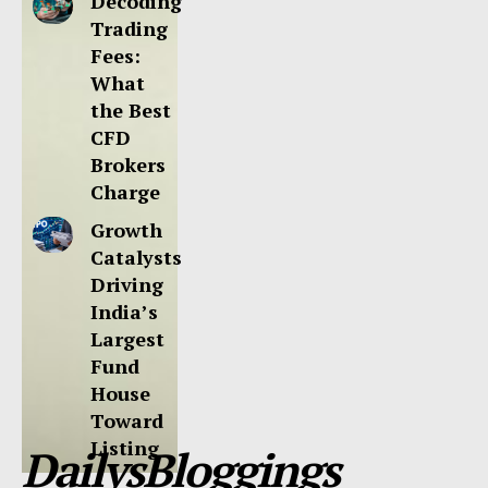
Decoding
Trading
Fees:
What
the Best
CFD
Brokers
Charge
Growth
Catalysts
Driving
India’s
Largest
Fund
House
Toward
Listing
DailysBloggings